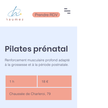
Prendre RDV
Pilates prénatal
Renforcement musculaire profond adapté
à la grossesse et à la période postnatale.
18
euros
1 h
1
18 €
Chaussée de Charleroi, 79