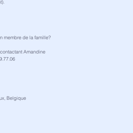
t).
un membre de la famille?
en contactant Amandine
9.77.06
ux, Belgique