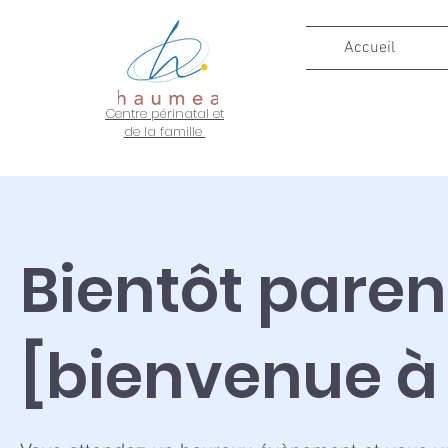
Accueil
Centre périnatal et
de la famille
Bientôt parent
[bienvenue à 