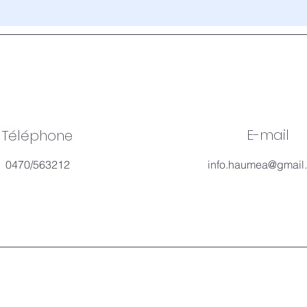
© 2035
by
BREEZ.
Powered
E-mail
Téléphone
and
secured
0470/563212
info.haumea@gmail
by
Wix