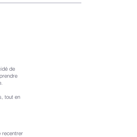
cidé de
 prendre
e.
, tout en
e recentrer