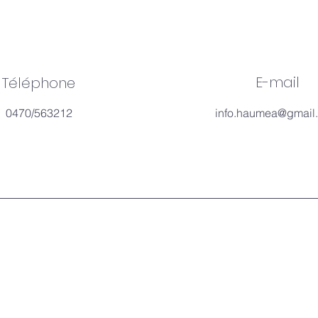
© 2035
by
BREEZ.
Powered
E-mail
Téléphone
and
secured
0470/563212
info.haumea@gmail
by
Wix