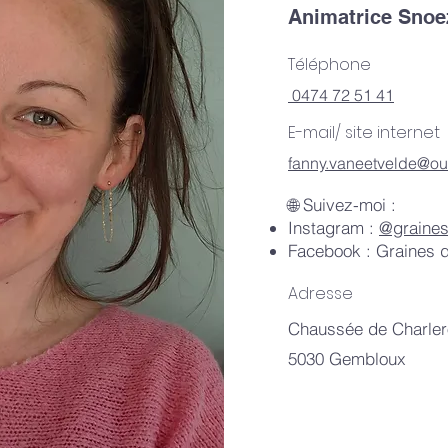
Animatrice Snoe
Téléphone
0474 72 51 41
E-mail/ site internet
fanny.vaneetvelde@ou
🌐 Suivez-moi :
Instagram :
@graines
Facebook : Graines d
Adresse
Chaussée de Charlero
5030 Gembloux