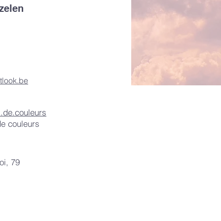
zelen
tlook.be
.de.couleurs
e couleurs
i, 79