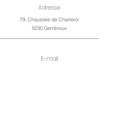
Adresse
79, Chaussée de Charleroi
5030 Gembloux
E-mail
info.haumea@gmail.com
Nous suivre
© 2035 by BREEZ. Powered and secured by
Wix